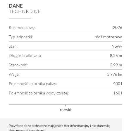
DANE
TECHNICZNE
Rok modelowy:
2026
Typ jednostki:
łódź motorowa
Stan:
Nowy
Długość całkowita:
8.25 m
Szerokość:
2.99 m
Waga:
3 776 kg
Pojemność zbiornika paliwa:
400 l
Pojemność zbiornika wody czystej:
160 l
Motor:
2 x 200 km (400 km)
rozwiń
Powyższe dane techniczne mają charakter informacyjny i nie stanowią
dokumentacji technicznej