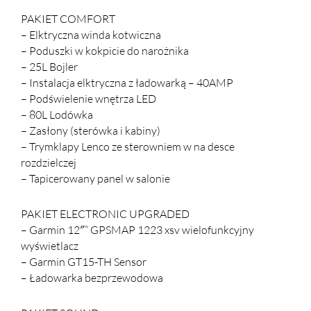
PAKIET COMFORT
– Elktryczna winda kotwiczna
– Poduszki w kokpicie do narożnika
– 25L Bojler
– Instalacja elktryczna z ładowarką – 40AMP
– Podświelenie wnętrza LED
– 80L Lodówka
– Zasłony (sterówka i kabiny)
– Trymklapy Lenco ze sterowniem w na desce
rozdzielczej
– Tapicerowany panel w salonie
PAKIET ELECTRONIC UPGRADED
– Garmin 12″” GPSMAP 1223 xsv wielofunkcyjny
wyświetlacz
– Garmin GT15-TH Sensor
– Ładowarka bezprzewodowa