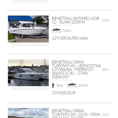
BENETEAU ANTARES 8OB
2025
v2 - SILNIK 250KM
8.23 m
129 000 EURO netto
BENETEAU GRAN
TURISMO 40 - JEDNOSTKA
UŻYWANA - PIERWSZY
2019
WŁAŚCICIEL - STAN
IDEALNY!
10 os.
12.67 m
299 000 EUR
BENETEAU GRAN
TURISMO 38 - 2013 - STAN
2013