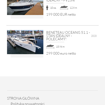
IDEALNY - FV23%
10 os.
12.8 m
199 000 EUR netto
BENETEAU OCEANIS 51.1 -
STAN IDEALNY -
2020
POLECAMY!
15.94 m
299 000 euro netto
STRONA GŁÓWNA
Polityka prywatności