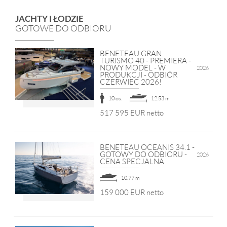
JACHTY I ŁODZIE
GOTOWE DO ODBIORU
BENETEAU GRAN
TURISMO 40 - PREMIERA -
NOWY MODEL - W
2026
PRODUKCJI - ODBIÓR
CZERWIEC 2026!
10 os.
12.53 m
517 595 EUR netto
BENETEAU OCEANIS 34.1 -
GOTOWY DO ODBIORU -
2026
CENA SPECJALNA
10.77 m
159 000 EUR netto