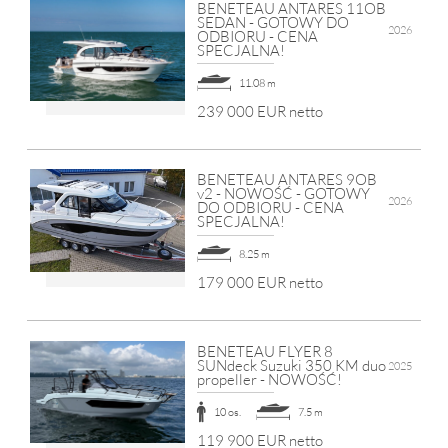
BENETEAU ANTARES 11OB
SEDAN - GOTOWY DO
2026
ODBIORU - CENA
SPECJALNA!
11.08 m
239 000 EUR netto
BENETEAU ANTARES 9OB
v2 - NOWOŚĆ - GOTOWY
2026
DO ODBIORU - CENA
SPECJALNA!
8.25 m
179 000 EUR netto
BENETEAU FLYER 8
SUNdeck Suzuki 350 KM duo
2025
propeller - NOWOŚĆ!
10 os.
7.5 m
119 900 EUR netto