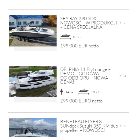
SEA RAY 290 SDX –
NOWOŚĆ – W PRODUKCJI
2026
– CENA SPECJALNA!
8.89 m
198 000 EUR netto
DELPHIA 11 FlyLounge –
DEMO – GOTOWA
2024
DO ODBIORU – NOWA
CENA!
14 os.
10.77 m
299 000 EURO netto
BENETEAU FLYER 8
SUNdeck Suzuki 350 KM duo
2025
propeller – NOWOŚĆ!