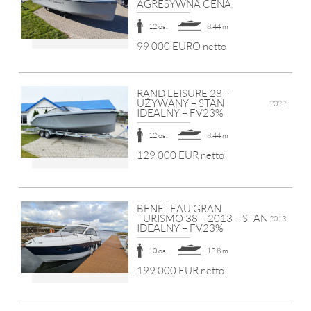
AGRESYWNA CENA!
12 os.
8.44 m
99 000 EURO netto
RAND LEISURE 28 –
UŻYWANY – STAN
2022
IDEALNY – FV23%
12 os.
8.44 m
129 000 EUR netto
BENETEAU GRAN
TURISMO 38 – 2013 – STAN
2013
IDEALNY – FV23%
10 os.
12.8 m
199 000 EUR netto