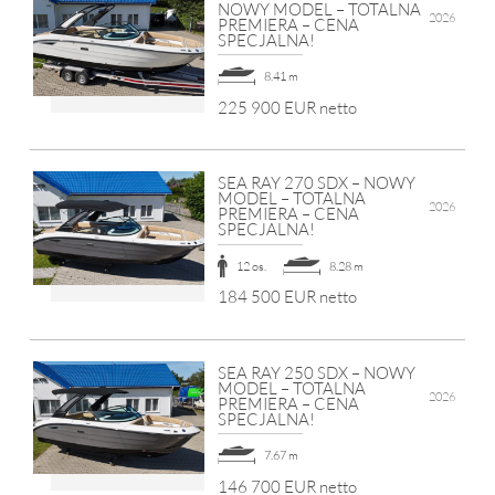
NOWY MODEL – TOTALNA
2026
PREMIERA – CENA
SPECJALNA!
8.41 m
225 900 EUR netto
SEA RAY 270 SDX – NOWY
MODEL – TOTALNA
2026
PREMIERA – CENA
SPECJALNA!
12 os.
8.28 m
184 500 EUR netto
SEA RAY 250 SDX – NOWY
MODEL – TOTALNA
2026
PREMIERA – CENA
SPECJALNA!
7.67 m
146 700 EUR netto