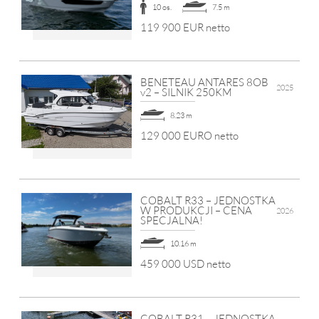
10 os.
7.5 m
119 900 EUR netto
BENETEAU ANTARES 8OB
2025
v2 – SILNIK 250KM
8.23 m
129 000 EURO netto
COBALT R33 – JEDNOSTKA
W PRODUKCJI – CENA
2026
SPECJALNA!
10.16 m
459 000 USD netto
COBALT R31 – JEDNOSTKA