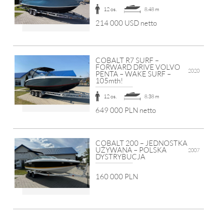
12 os.
8.48 m
214 000 USD netto
COBALT R7 SURF –
FORWARD DRIVE VOLVO
2020
PENTA – WAKE SURF –
105mth!
12 os.
8.38 m
649 000 PLN netto
COBALT 200 – JEDNOSTKA
UŻYWANA – POLSKA
2007
DYSTRYBUCJA
160 000 PLN