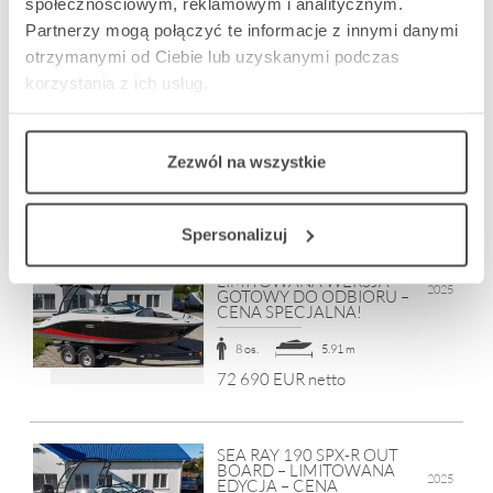
339 000 USD netto
społecznościowym, reklamowym i analitycznym.
Partnerzy mogą połączyć te informacje z innymi danymi
otrzymanymi od Ciebie lub uzyskanymi podczas
SEA RAY 230 SPXE –
korzystania z ich usług.
FABRYCZNIE NOWY 2026 –
2026
BOWRIDER Z TOALETĄ –
350 KM!
13 os.
7.16 m
Zezwól na wszystkie
98 500 EUR netto
Spersonalizuj
SEA RAY 190 SPX –
LIMITOWANA WERSJA –
2025
GOTOWY DO ODBIORU –
CENA SPECJALNA!
8 os.
5.91 m
72 690 EUR netto
SEA RAY 190 SPX-R OUT
BOARD – LIMITOWANA
2025
EDYCJA – CENA