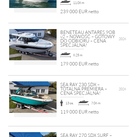
11.08 m
239 000 EUR netto
BENETEAU ANTARES 9OB
v2 – NOWOŚĆ – GOTOWY
2026
DO ODBIORU – CENA
SPECJALNA!
8.25 m
179 000 EUR netto
SEA RAY 230 SDX –
TOTALNA PREMIERA –
2026
CENA SPECJALNA!
13 os.
7.06 m
119 000 EUR netto
SEA RAY 270 SDX SURF –