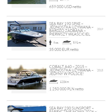
659 000 USD netto
SEA RAY 190 SPXE –
JEDNOSTKA UŻYWANA –
2019
BARDZO ZADBANA –
PIERWSZY WŁAŚCICIEL
8 os.
5.91 m
35 000 EUR netto
COBALT A40 – 2015 –
JEDNOSTKA UŻYWANA –
2015
JEDYNY W POLSCE!
12.04 m
1 250 000 PLN netto
SEA RAY 230 SUNSPORT –
FABRYCZNIE NOWY 2026 –