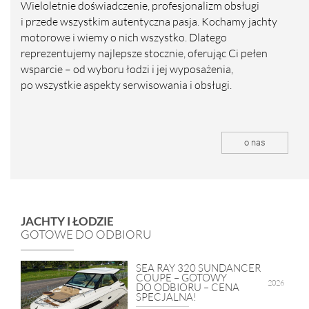
Wieloletnie doświadczenie, profesjonalizm obsługi
i przede wszystkim autentyczna pasja. Kochamy jachty
motorowe i wiemy o nich wszystko. Dlatego
reprezentujemy najlepsze stocznie, oferując Ci pełen
wsparcie – od wyboru łodzi i jej wyposażenia,
po wszystkie aspekty serwisowania i obsługi.
o nas
JACHTY I ŁODZIE
GOTOWE DO ODBIORU
SEA RAY 320 SUNDANCER
COUPE – GOTOWY
2026
DO ODBIORU – CENA
SPECJALNA!