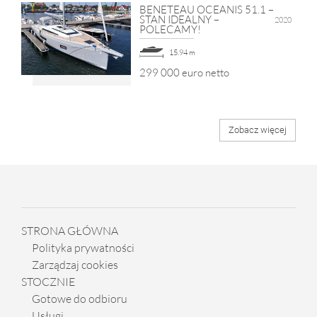
BENETEAU OCEANIS 51.1 –
STAN IDEALNY –
2020
POLECAMY!
15.94 m
299 000 euro netto
Zobacz więcej
STRONA GŁÓWNA
Polityka prywatności
Zarządzaj cookies
STOCZNIE
Gotowe do odbioru
Usługi