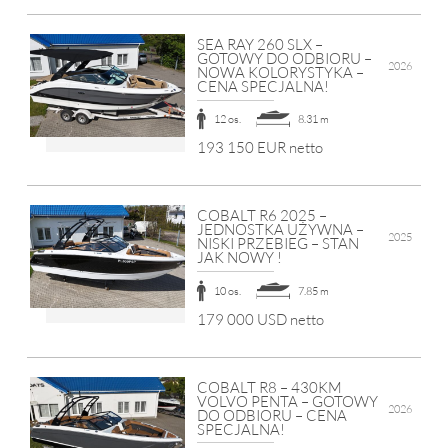
SEA RAY 260 SLX –
GOTOWY DO ODBIORU –
2026
NOWA KOLORYSTYKA –
CENA SPECJALNA!
12 os.
8.31 m
193 150 EUR netto
COBALT R6 2025 –
JEDNOSTKA UŻYWNA –
2025
NISKI PRZEBIEG – STAN
JAK NOWY !
10 os.
7.85 m
179 000 USD netto
COBALT R8 – 430KM
VOLVO PENTA – GOTOWY
2026
DO ODBIORU – CENA
SPECJALNA!