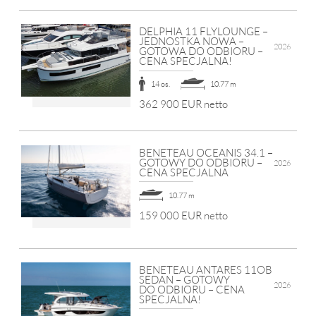
DELPHIA 11 FLYLOUNGE –
JEDNOSTKA NOWA –
2026
GOTOWA DO ODBIORU –
CENA SPECJALNA!
14 os.
10.77 m
362 900 EUR netto
BENETEAU OCEANIS 34.1 –
GOTOWY DO ODBIORU –
2026
CENA SPECJALNA
10.77 m
159 000 EUR netto
BENETEAU ANTARES 11OB
SEDAN – GOTOWY
2026
DO ODBIORU – CENA
SPECJALNA!