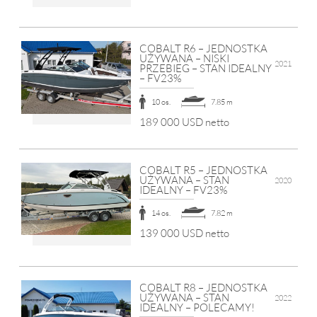
COBALT R6 – JEDNOSTKA
UŻYWANA – NISKI
2021
PRZEBIEG – STAN IDEALNY
– FV23%
10 os.
7.85 m
189 000 USD netto
COBALT R5 – JEDNOSTKA
UŻYWANA – STAN
2020
IDEALNY – FV23%
14 os.
7.82 m
139 000 USD netto
COBALT R8 – JEDNOSTKA
UŻYWANA – STAN
2022
IDEALNY – POLECAMY!