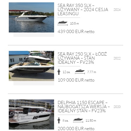
SEA RAY 350 SLX –
UŻYWANY – 2024 CESJA
2024
LEASINGU
10.5 m
439 000 EUR netto
SEA RAY 250 SLX – ŁÓDŹ
UŻYWANA – STAN
2022
IDEALNY – FV23%
12 os.
7.77 m
109 000 EUR netto
DELPHIA 1150 ESCAPE –
NAJBOGATSZA WERSJA –
2020
IDEALNY STAN – FV23%
8 os.
11.50 m
200 000 EUR netto