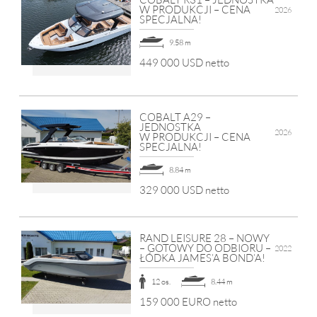
W PRODUKCJI – CENA
2026
SPECJALNA!
9.58 m
449 000 USD netto
COBALT A29 –
JEDNOSTKA
2026
W PRODUKCJI – CENA
SPECJALNA!
8.84 m
329 000 USD netto
RAND LEISURE 28 – NOWY
– GOTOWY DO ODBIORU –
2022
ŁÓDKA JAMES’A BOND’A!
12 os.
8.44 m
159 000 EURO netto