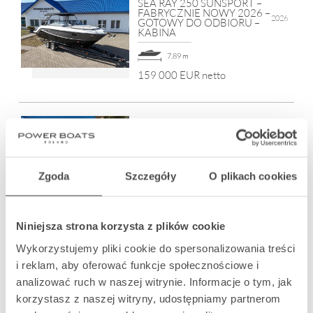
SEA RAY 250 SUNSPORT –
FABRYCZNIE NOWY 2026 –
2026
GOTOWY DO ODBIORU –
KABINA
7.89 m
159 000 EUR netto
SEA RAY 230 SDX SURF –
NOWY MODEL – TOTALNA
2026
PREMIERA – CENA
SPECJALNA!
Zgoda
Szczegóły
O plikach cookies
12 os.
7.06 m
149 000 EUR netto
Niniejsza strona korzysta z plików cookie
COBALT R8 SURF FULL
Wykorzystujemy pliki cookie do spersonalizowania treści
BLACK – GOTOWY
2026
DO ODBIORU – CENA
i reklam, aby oferować funkcje społecznościowe i
SPECJALNA!
analizować ruch w naszej witrynie. Informacje o tym, jak
12 os.
8.48 m
korzystasz z naszej witryny, udostępniamy partnerom