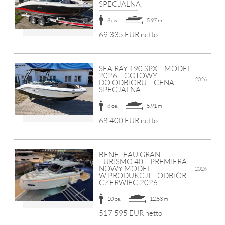
SPECJALNA!
8 os.
5.97 m
69 335 EUR netto
SEA RAY 190 SPX – MODEL
2026 – GOTOWY
2026
DO ODBIORU – CENA
SPECJALNA!
8 os.
5.91 m
68 400 EUR netto
BENETEAU GRAN
TURISMO 40 – PREMIERA –
NOWY MODEL –
2026
W PRODUKCJI – ODBIÓR
CZERWIEC 2026!
10 os.
12.53 m
517 595 EUR netto