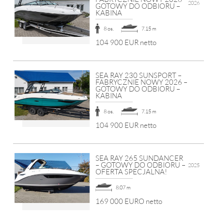
2026
GOTOWY DO ODBIORU –
KABINA
8 os.
7.15 m
104 900 EUR netto
SEA RAY 230 SUNSPORT –
FABRYCZNIE NOWY 2026 –
GOTOWY DO ODBIORU –
KABINA
8 os.
7.15 m
104 900 EUR netto
SEA RAY 265 SUNDANCER
– GOTOWY DO ODBIORU –
2025
OFERTA SPECJALNA!
8.07 m
169 000 EURO netto