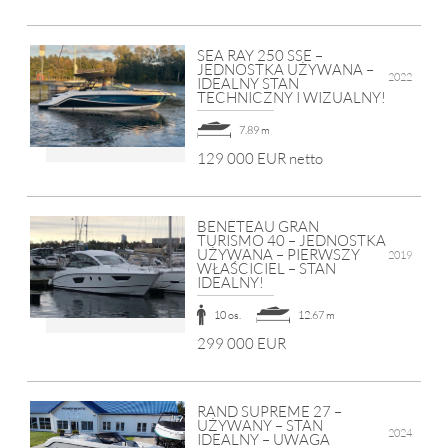
SEA RAY 250 SSE –
JEDNOSTKA UŻYWANA –
2022
IDEALNY STAN
TECHNICZNY I WIZUALNY!
7.89 m
129 000 EUR netto
BENETEAU GRAN
TURISMO 40 – JEDNOSTKA
UŻYWANA – PIERWSZY
2019
WŁAŚCICIEL – STAN
IDEALNY!
10 os.
12.67 m
299 000 EUR
RAND SUPREME 27 –
UŻYWANY – STAN
2024
IDEALNY – UWAGA