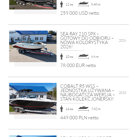
12 os.
8.48 m
259 000 USD netto
SEA RAY 210 SPX –
GOTOWY DO ODBIORU –
2026
NOWA KOLORYSTYKA
2026!
10 os.
6.6 m
78 000 EUR netto
COBALT R5 WSS –
JEDNOSTKA UŻYWANA –
2015
NAJBOGATSZA WERSJA –
STAN KOLEKCJONERSKI!
14 os.
7.82 m
449 000 PLN netto