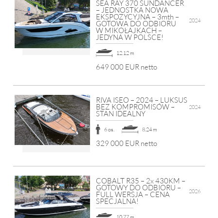
SEA RAY 370 SUNDANCER
– JEDNOSTKA NOWA
EKSPOZYCYJNA – 3mth –
2024
GOTOWA DO ODBIORU
W MIKOŁAJKACH –
JEDYNA W POLSCE!
12.12 m
649 000 EUR netto
RIVA ISEO – 2024 – LUKSUS
BEZ KOMPROMISÓW –
2024
STAN IDEALNY
6 os.
8.24 m
329 000 EUR netto
COBALT R35 – 2x 430KM –
GOTOWY DO ODBIORU –
2026
FULL WERSJA – CENA
SPECJALNA!
10.77 m