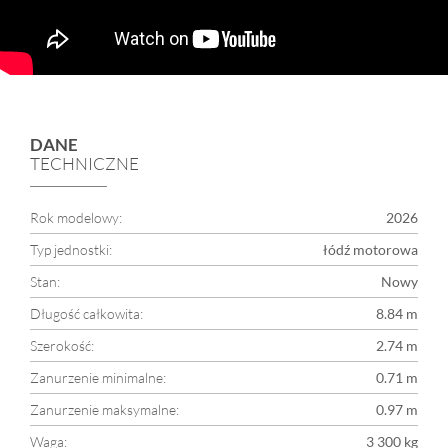
DANE
TECHNICZNE
Rok modelowy:
2026
Typ jednostki:
łódź motorowa
Stan:
Nowy
Długość całkowita:
8.84 m
Szerokość:
2.74 m
Zanurzenie minimalne:
0.71 m
Zanurzenie maksymalne:
0.97 m
Waga:
3 300 kg