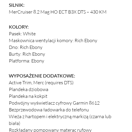
SILNIK:
MerCruiser 8.2 Mag HO ECT B3X DTS – 430 KM
KOLORY:
Pasek: White
Maskownica wentylacji komory: Rich Ebony
Dno: Rich Ebony
Burty: Rich Ebony
Platforma: Ebony
WYPOSAŻENIE DODATKOWE:
Active Trim, Merc (requires DTS)
Plandeka dziobowa
Plandeka na kokpit
Podwójny wyświetlacz cyfrowy Garmin 8612
Bezprzewodowa ładowarka do telefonu
Wieża z hartopem i elektryczną markizą (czarna lub
biała)
Rozkładany pompowany materac rufowy