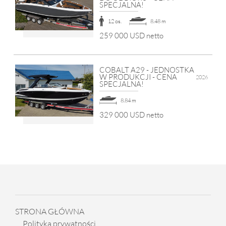
SPECJALNA!
12 os.
8.48 m
259 000 USD netto
COBALT A29 - JEDNOSTKA
W PRODUKCJI - CENA
2026
SPECJALNA!
8.84 m
329 000 USD netto
STRONA GŁÓWNA
Polityka prywatności