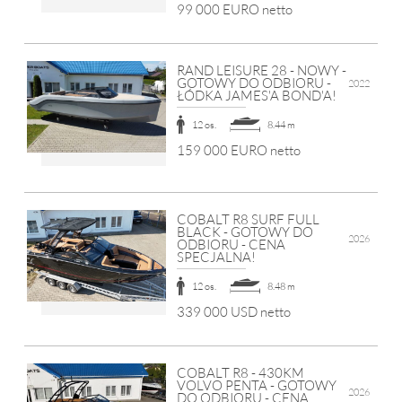
99 000 EURO netto
RAND LEISURE 28 - NOWY -
GOTOWY DO ODBIORU -
2022
ŁÓDKA JAMES'A BOND'A!
12 os.
8.44 m
159 000 EURO netto
COBALT R8 SURF FULL
BLACK - GOTOWY DO
2026
ODBIORU - CENA
SPECJALNA!
12 os.
8.48 m
339 000 USD netto
COBALT R8 - 430KM
VOLVO PENTA - GOTOWY
2026
DO ODBIORU - CENA