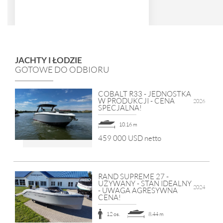
JACHTY I ŁODZIE
GOTOWE DO ODBIORU
COBALT R33 - JEDNOSTKA
W PRODUKCJI - CENA
2026
SPECJALNA!
10.16 m
459 000 USD netto
RAND SUPREME 27 -
UŻYWANY - STAN IDEALNY
2024
- UWAGA AGRESYWNA
CENA!
12 os.
8.44 m