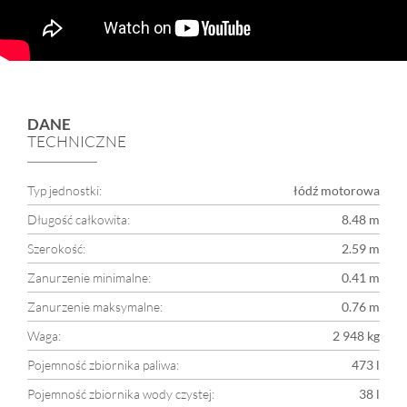
DANE
TECHNICZNE
Typ jednostki:
łódź motorowa
Długość całkowita:
8.48 m
Szerokość:
2.59 m
Zanurzenie minimalne:
0.41 m
Zanurzenie maksymalne:
0.76 m
Waga:
2 948 kg
Pojemność zbiornika paliwa:
473 l
Pojemność zbiornika wody czystej:
38 l