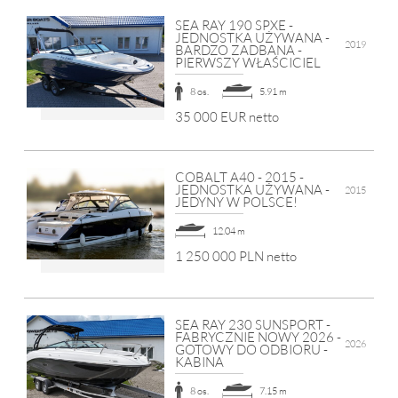
SEA RAY 190 SPXE -
JEDNOSTKA UŻYWANA -
2019
BARDZO ZADBANA -
PIERWSZY WŁAŚCICIEL
8 os.
5.91 m
35 000 EUR netto
COBALT A40 - 2015 -
JEDNOSTKA UŻYWANA -
2015
JEDYNY W POLSCE!
12.04 m
1 250 000 PLN netto
SEA RAY 230 SUNSPORT -
FABRYCZNIE NOWY 2026 -
2026
GOTOWY DO ODBIORU -
KABINA
8 os.
7.15 m