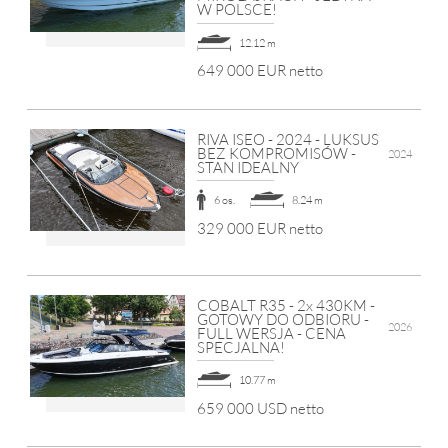
W POLSCE!
12.12 m
649 000 EUR netto
RIVA ISEO - 2024 - LUKSUS
BEZ KOMPROMISÓW -
2024
STAN IDEALNY
6 os.
8.24 m
329 000 EUR netto
COBALT R35 - 2x 430KM -
GOTOWY DO ODBIORU -
2026
FULL WERSJA - CENA
SPECJALNA!
10.77 m
659 000 USD netto