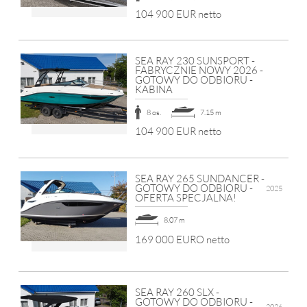
104 900 EUR netto
SEA RAY 230 SUNSPORT -
FABRYCZNIE NOWY 2026 -
GOTOWY DO ODBIORU -
KABINA
8 os.
7.15 m
104 900 EUR netto
SEA RAY 265 SUNDANCER -
GOTOWY DO ODBIORU -
2025
OFERTA SPECJALNA!
8.07 m
169 000 EURO netto
SEA RAY 260 SLX -
GOTOWY DO ODBIORU -
2026