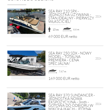
SEA RAY 210 SPX -
JEDNOSTKA UŻYWANA -
2024
STAN IDEALNY - PIERWSZY
WŁAŚCICIEL!
10 os.
6.6 m
69 000 EUR netto
SEA RAY 250 SDX - NOWY
MODEL - TOTALNA
2026
PREMIERA - CENA
SPECJALNA!
7.67 m
169 000 EUR netto
SEA RAY 370 SUNDANCER -
JEDNOSTKA NOWA
EKSPOZYCYJNA - 3mth -
2024
GOTOWA DO ODBIORU W
MIKOŁAJKACH - JEDYNA