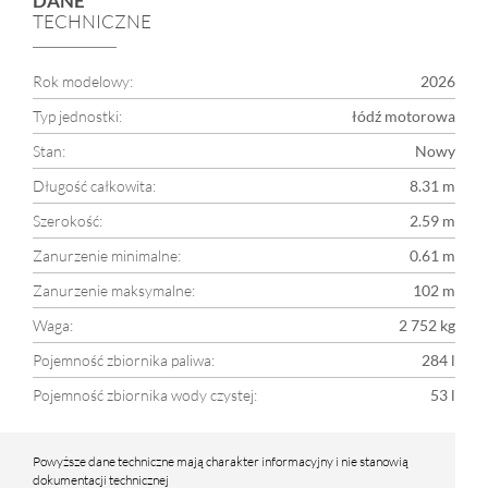
DANE
TECHNICZNE
Rok modelowy:
2026
Typ jednostki:
łódź motorowa
Stan:
Nowy
Długość całkowita:
8.31 m
Szerokość:
2.59 m
Zanurzenie minimalne:
0.61 m
Zanurzenie maksymalne:
102 m
Waga:
2 752 kg
Pojemność zbiornika paliwa:
284 l
Pojemność zbiornika wody czystej:
53 l
Powyższe dane techniczne mają charakter informacyjny i nie stanowią
dokumentacji technicznej