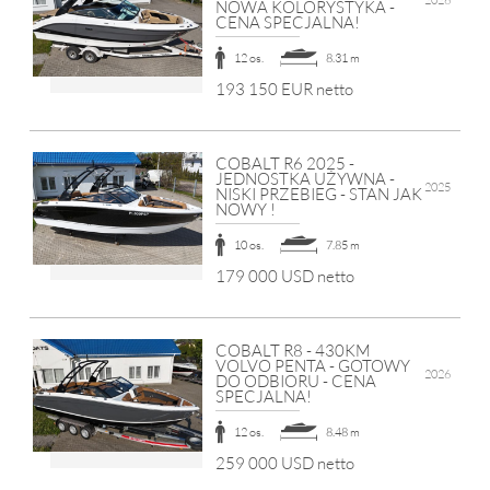
NOWA KOLORYSTYKA -
CENA SPECJALNA!
12 os.
8.31 m
193 150 EUR netto
COBALT R6 2025 -
JEDNOSTKA UŻYWNA -
2025
NISKI PRZEBIEG - STAN JAK
NOWY !
10 os.
7.85 m
179 000 USD netto
COBALT R8 - 430KM
VOLVO PENTA - GOTOWY
2026
DO ODBIORU - CENA
SPECJALNA!
12 os.
8.48 m
259 000 USD netto