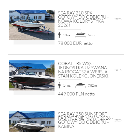
SEA RAY 210 SPX -
GOTOWY DO ODBIORU -
2026
NOWA KOLORYSTYKA
2026!
10 os.
6.6 m
78 000 EUR netto
COBALT R5 WSS -
JEDNOSTKA UŻYWANA -
2015
NAJBOGATSZA WERSJA -
STAN KOLEKCJONERSKI!
14 os.
7.82 m
449 000 PLN netto
SEA RAY 250 SUNSPORT -
FABRYCZNIE NOWY 2026 -
2026
GOTOWY DO ODBIORU -
KABINA