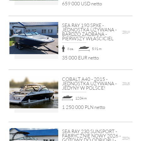
659 000 USD netto
SEA RAY 190 SPXE -
JEDNOSTKA UŻYWANA -
2019
BARDZO ZADBANA -
PIERWSZY WŁAŚCICIEL
8 os.
5.91 m
35 000 EUR netto
COBALT A40 - 2015 -
JEDNOSTKA UŻYWANA -
2015
JEDYNY W POLSCE!
12.04 m
1 250 000 PLN netto
SEA RAY 230 SUNSPORT -
FABRYCZNIE NOWY 2026 -
2026
GOTOWY DO ODBIORU -