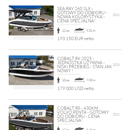
SEA RAY 260 SLX -
GOTOWY DO ODBIORU -
2026
NOWA KOLORYSTYKA -
CENA SPECJALNA!
12 os.
8.31 m
193 150 EUR netto
COBALT R6 2025 -
JEDNOSTKA UŻYWNA -
2025
NISKI PRZEBIEG - STAN JAK
NOWY !
10 os.
7.85 m
179 000 USD netto
COBALT R8 - 430KM
VOLVO PENTA - GOTOWY
2026
DO ODBIORU - CENA
SPECJALNA!
12 os.
8.48 m