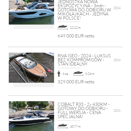
JEDNOSTKA NOWA
EKSPOZYCYJNA - 3mth -
2024
GOTOWA DO ODBIORU W
MIKOŁAJKACH - JEDYNA
W POLSCE!
12.12 m
649 000 EUR netto
RIVA ISEO - 2024 - LUKSUS
BEZ KOMPROMISÓW -
2024
STAN IDEALNY
6 os.
8.24 m
329 000 EUR netto
COBALT R35 - 2x 430KM -
GOTOWY DO ODBIORU -
2026
FULL WERSJA - CENA
SPECJALNA!
10.77 m