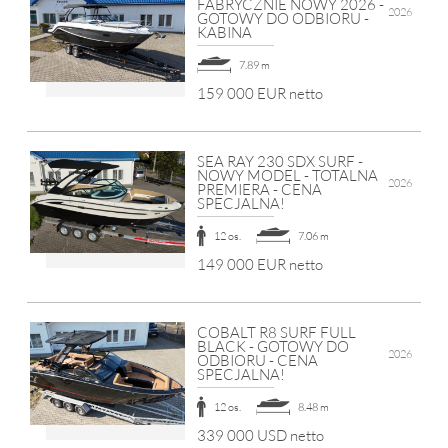
FABRYCZNIE NOWY 2026 -
2026
GOTOWY DO ODBIORU -
KABINA
7.89 m
159 000 EUR netto
SEA RAY 230 SDX SURF -
NOWY MODEL - TOTALNA
2026
PREMIERA - CENA
SPECJALNA!
12 os.
7.06 m
149 000 EUR netto
COBALT R8 SURF FULL
BLACK - GOTOWY DO
2026
ODBIORU - CENA
SPECJALNA!
12 os.
8.48 m
339 000 USD netto