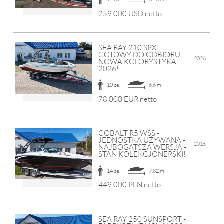
259 000 USD netto
SEA RAY 210 SPX -
GOTOWY DO ODBIORU -
2026
NOWA KOLORYSTYKA
2026!
10 os.
6.6 m
78 000 EUR netto
COBALT R5 WSS -
JEDNOSTKA UŻYWANA -
2015
NAJBOGATSZA WERSJA -
STAN KOLEKCJONERSKI!
14 os.
7.82 m
449 000 PLN netto
SEA RAY 250 SUNSPORT -