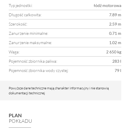
Typ jednostki:
łódź motorowa
Długość całkowita:
7.89 m
Szerokość:
2.59 m
Zanurzenie minimalne:
0.71 m
Zanurzenie maksymalne:
1.02 m
Waga:
2 650 kg
Pojemność zbiornika paliwa:
283 l
Pojemność zbiornika wody czystej:
79 l
Powyższe dane techniczne mają charakter informacyjny i nie stanowią
dokumentacji technicznej
PLAN
POKŁADU