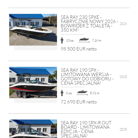
SEA RAY 230 SPXE -
FABRYCZNIE NOWY 2026 -
2026
BOWRIDER Z TOALETĄ -
350 KM!
13 os.
7.16 m
98 500 EUR netto
SEA RAY 190 SPX -
LIMITOWANA WERSJA -
2025
GOTOWY DO ODBIORU -
CENA SPECJALNA!
8 os.
5.91 m
72 690 EUR netto
SEA RAY 190 SPX-R OUT
BOARD - LIMITOWANA
2025
EDYCJA - CENA
SPECJALNA!