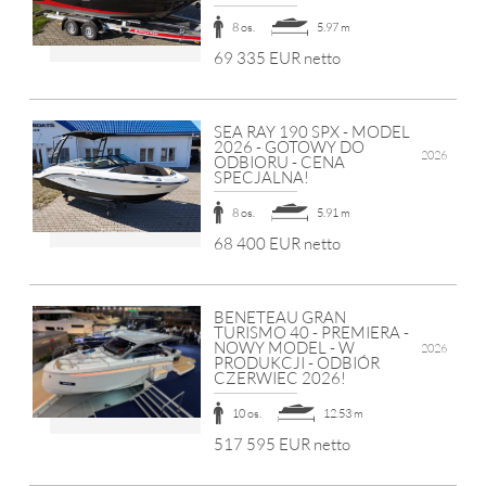
8 os.
5.97 m
69 335 EUR netto
SEA RAY 190 SPX - MODEL
2026 - GOTOWY DO
2026
ODBIORU - CENA
SPECJALNA!
8 os.
5.91 m
68 400 EUR netto
BENETEAU GRAN
TURISMO 40 - PREMIERA -
NOWY MODEL - W
2026
PRODUKCJI - ODBIÓR
CZERWIEC 2026!
10 os.
12.53 m
517 595 EUR netto