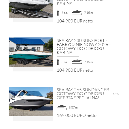
KABINA
8 os.
7.15 m
104 900 EUR netto
SEA RAY 230 SUNSPORT -
FABRYCZNIE NOWY 2026 -
GOTOWY DO ODBIORU -
KABINA
8 os.
7.15 m
104 900 EUR netto
SEA RAY 265 SUNDANCER -
GOTOWY DO ODBIORU -
2025
OFERTA SPECJALNA!
8.07 m
169 000 EURO netto