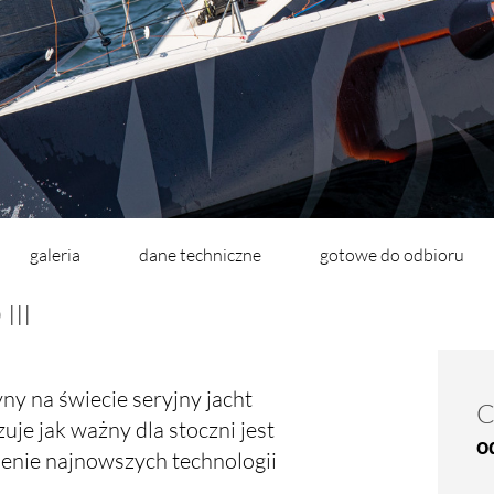
galeria
dane techniczne
gotowe do odbioru
III
yny na świecie seryjny jacht
C
je jak ważny dla stoczni jest
o
enie najnowszych technologii