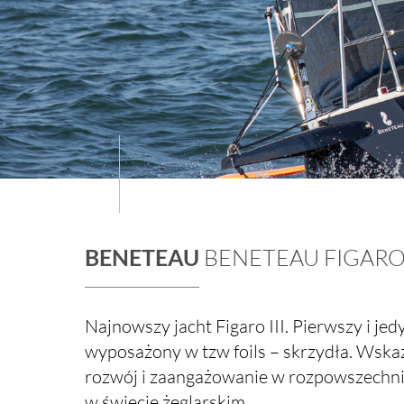
BENETEAU FIGARO 
BENETEAU
Najnowszy jacht Figaro III. Pierwszy i jed
wyposażony w tzw foils – skrzydła. Wskazu
rozwój i zaangażowanie w rozpowszechni
w świecie żeglarskim.